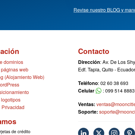
Revise nuestro BLOG y man
mación
Contacto
de dominios
Dirección
: Av. De Los Sh
 páginas web
Edf. Tapia, Quito - Ecuado
g (Alojamiento Web)
Teléfono
: 02 60 38 693
ordPress
Celular
: 099 514 8883
icionamiento
 logotipos
Ventas:
ventas@moonciti
e Privacidad
Soporte:
soporte@moonci
amos
rjetas de crédito