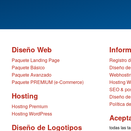
Diseño Web
Infor
Paquete Landing Page
Registro 
Paquete Básico
Diseño de
Paquete Avanzado
Webhostin
Paquete PREMIUM (e-Commerce)
Hosting W
SEO & pos
Hosting
Diseño de
Política d
Hosting Premium
Hosting WordPress
Acept
Diseño de Logotipos
todas las ta