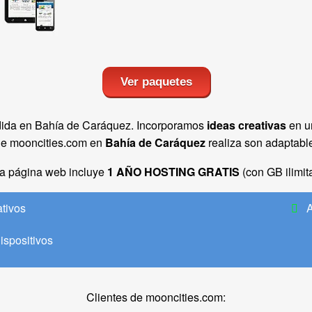
Ver paquetes
dida en Bahía de Caráquez. Incorporamos
ideas creativas
en u
e mooncities.com en
Bahía de Caráquez
realiza son adaptabl
a página web incluye
1 AÑO HOSTING GRATIS
(con GB ilimit
ativos
A
ispositivos
Clientes de mooncities.com: