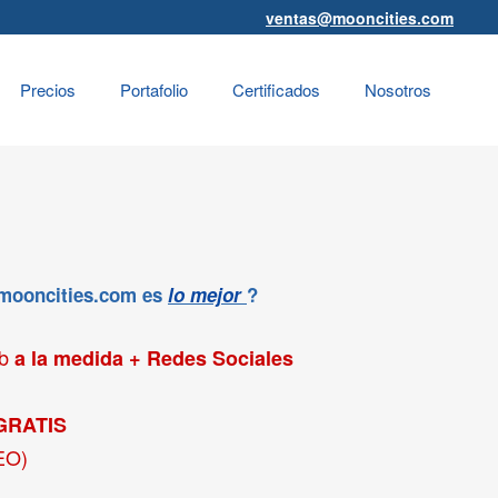
ventas@mooncities.com
Precios
Portafolio
Certificados
Nosotros
 mooncities.com es
lo mejor
?
eb
a la medida + Redes Sociales
GRATIS
EO)