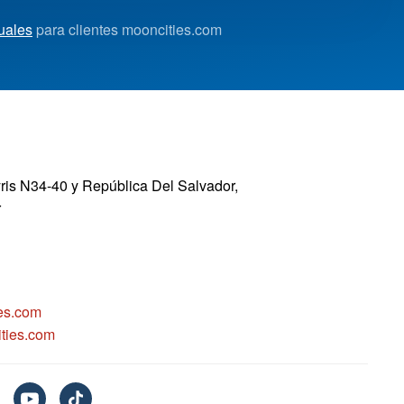
uales
para clientes mooncities.com
yris N34-40 y República Del Salvador,
r
es.com
ties.com