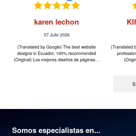
karen lechon
Kl
07 Julio 2026
n
(Translated by Google) The best website
(Translated b
os
designs in Ecuador, 100% recommended
profession
(Original) Los mejores diseños de páginas…
(Orig
S
Somos especialistas en...