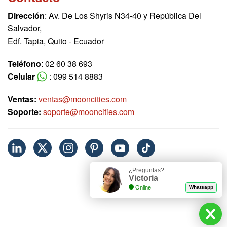
Dirección
: Av. De Los Shyris N34-40 y República Del
Salvador,
Edf. Tapia, Quito - Ecuador
Teléfono
: 02 60 38 693
Celular
: 099 514 8883
Ventas:
ventas@mooncities.com
Soporte:
soporte@mooncities.com
¿Preguntas?
Victoria
Online
Whatsapp