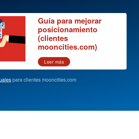
Guía para mejorar
posicionamiento
(clientes
mooncities.com)
Leer más
uales
para clientes mooncities.com