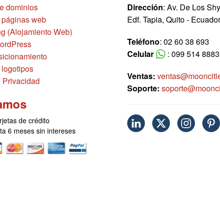
de dominios
Dirección
: Av. De Los Sh
 páginas web
Edf. Tapia, Quito - Ecuado
g (Alojamiento Web)
Teléfono
: 02 60 38 693
ordPress
Celular
: 099 514 8883
icionamiento
 logotipos
Ventas:
ventas@moonciti
e Privacidad
Soporte:
soporte@moonci
amos
rjetas de crédito
sta 6 meses sin intereses