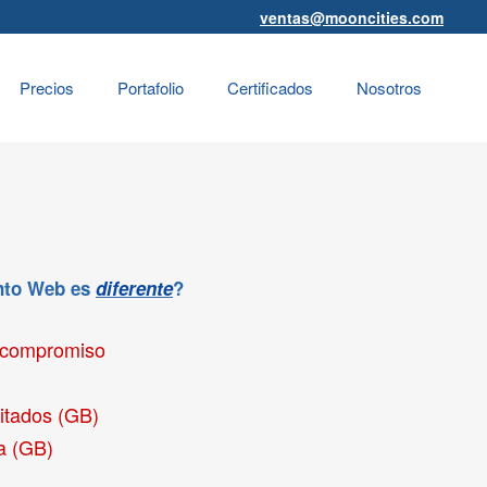
ventas@mooncities.com
Precios
Portafolio
Certificados
Nosotros
ento Web es
diferente
?
 compromiso
itados (GB)
a (GB)