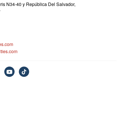
yris N34-40 y República Del Salvador,
r
es.com
ties.com