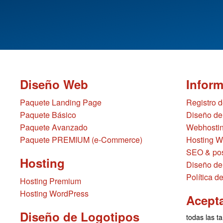
Diseño Web
Infor
Paquete Landing Page
Registro 
Paquete Básico
Diseño de
Paquete Avanzado
Webhostin
Paquete PREMIUM (e-Commerce)
Hosting W
SEO & pos
Hosting
Diseño de
Política d
Hosting Premium
Hosting WordPress
Acept
Diseño de Logotipos
todas las ta