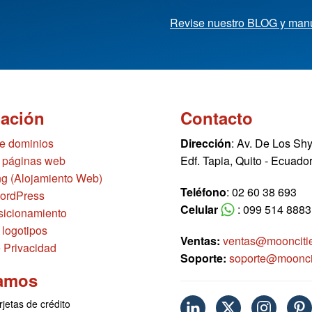
Revise nuestro BLOG y man
mación
Contacto
de dominios
Dirección
: Av. De Los Sh
 páginas web
Edf. Tapia, Quito - Ecuado
g (Alojamiento Web)
Teléfono
: 02 60 38 693
ordPress
Celular
: 099 514 8883
icionamiento
 logotipos
Ventas:
ventas@moonciti
e Privacidad
Soporte:
soporte@moonci
amos
rjetas de crédito