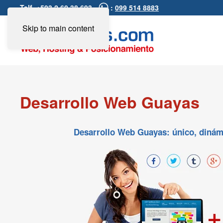
Telf. +593 2 60 38 693 -
:
099 514 8883
Skip to main content
Desarrollo Web Guayas
Desarrollo Web Guayas: único, dinámic