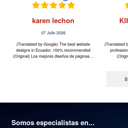
karen lechon
Kl
07 Julio 2026
n
(Translated by Google) The best website
(Translated b
os
designs in Ecuador, 100% recommended
profession
(Original) Los mejores diseños de páginas…
(Orig
S
Somos especialistas en...