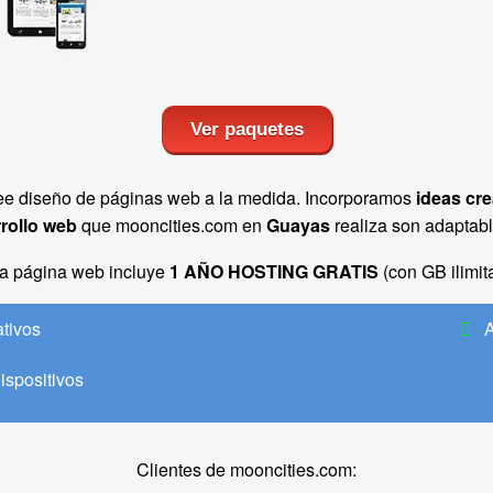
Ver paquetes
ovee diseño de páginas web a la medida. Incorporamos
ideas cre
rollo web
que mooncities.com en
Guayas
realiza son adaptab
a página web incluye
1 AÑO HOSTING GRATIS
(con GB ilimit
ativos
A
ispositivos
Clientes de mooncities.com: