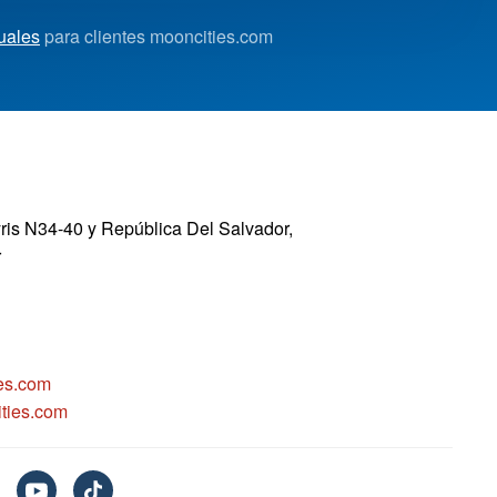
uales
para clientes mooncities.com
yris N34-40 y República Del Salvador,
r
es.com
ties.com