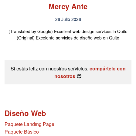
karen lechon
07 Julio 2026
 in Quito
(Translated by Google) The best website designs in
Quito
100% recommended (Original) Los mejores diseños d
Si estás feliz con nuestros servicios,
compártelo con
nosotros
😊
Diseño Web
Paquete Landing Page
Paquete Básico