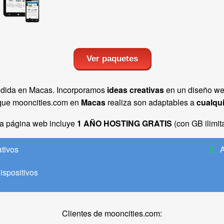
Ver paquetes
edida en Macas. Incorporamos
ideas creativas
en un diseño we
ue mooncities.com en
Macas
realiza son adaptables a
cualqui
a página web incluye
1 AÑO HOSTING GRATIS
(con GB ilimit
ativos
A
ispositivos
Clientes de mooncities.com: