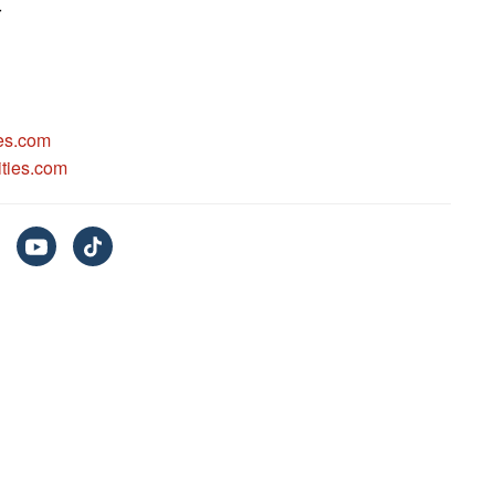
r
es.com
ties.com