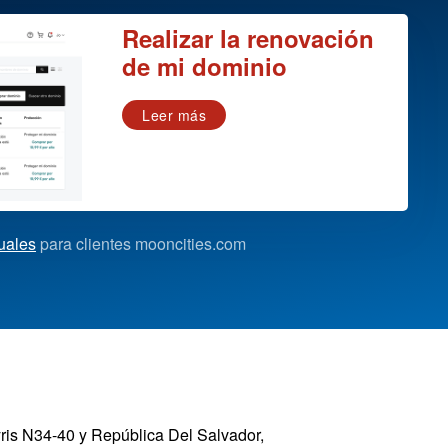
Realizar la renovación
de mi dominio
Leer más
uales
para clientes mooncities.com
yris N34-40 y República Del Salvador,