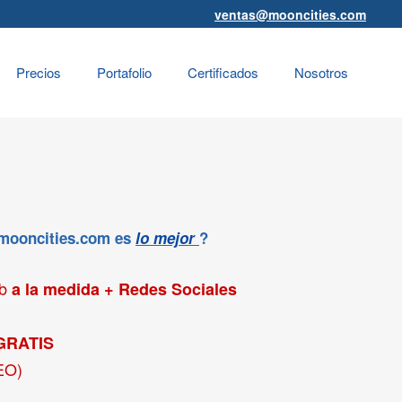
ventas@mooncities.com
Precios
Portafolio
Certificados
Nosotros
 mooncities.com es
lo mejor
?
eb
a la medida + Redes Sociales
GRATIS
EO)