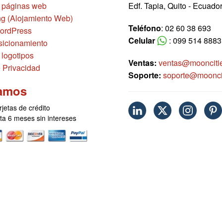
 páginas web
Edf. Tapia, Quito - Ecuado
g (Alojamiento Web)
Teléfono
: 02 60 38 693
ordPress
Celular
: 099 514 8883
icionamiento
 logotipos
Ventas:
ventas@moonciti
e Privacidad
Soporte:
soporte@moonci
amos
rjetas de crédito
sta 6 meses sin intereses