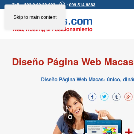
Telf. +593 2 60 38 693 -
:
099 514 8883
Skip to main content
Diseño Página Web Macas
Diseño Página Web Macas: único, dinámi