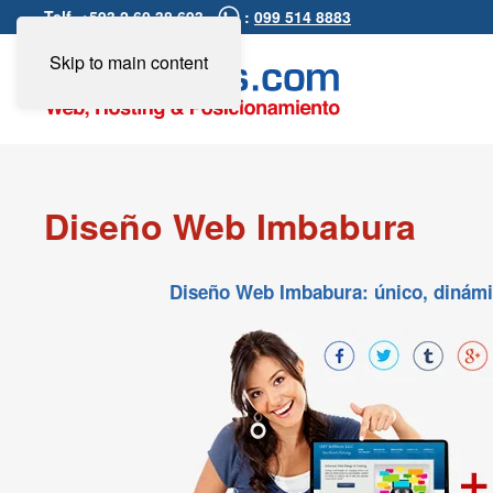
Telf. +593 2 60 38 693 -
:
099 514 8883
Skip to main content
Diseño Web Imbabura
Diseño Web Imbabura: único, dinámico