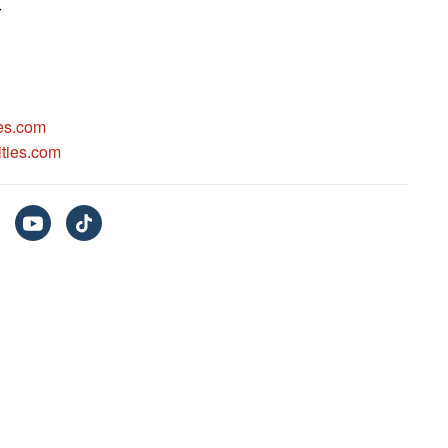
r
es.com
ties.com