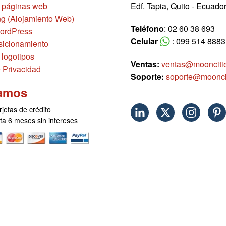
 páginas web
Edf. Tapia, Quito - Ecuado
g (Alojamiento Web)
Teléfono
: 02 60 38 693
ordPress
Celular
: 099 514 8883
icionamiento
 logotipos
Ventas:
ventas@moonciti
e Privacidad
Soporte:
soporte@moonci
amos
rjetas de crédito
sta 6 meses sin intereses