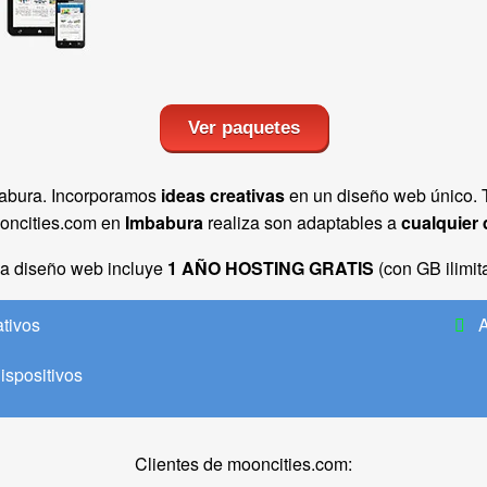
Ver paquetes
abura. Incorporamos
ideas creativas
en un diseño web único. 
oncities.com en
Imbabura
realiza son adaptables a
cualquier 
a diseño web incluye
1 AÑO HOSTING GRATIS
(con GB ilimit
ativos
A
ispositivos
Clientes de mooncities.com: