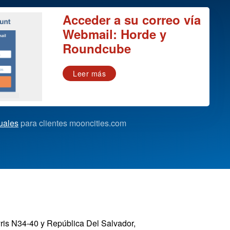
Acceder a su correo vía
Webmail: Horde y
Roundcube
Leer más
uales
para clientes mooncities.com
yris N34-40 y República Del Salvador,