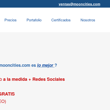
ventas@mooncities.com
Precios
Portafolio
Certificados
Nosotros
 mooncities.com es
lo mejor
?
eb
a la medida + Redes Sociales
GRATIS
EO)